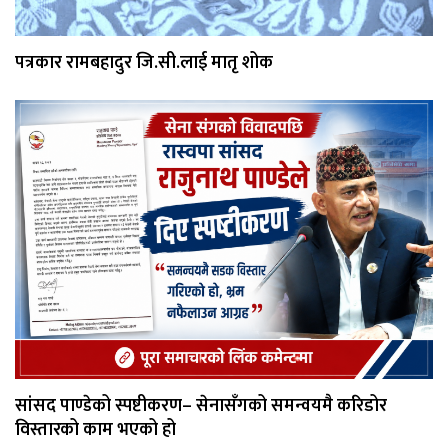
पत्रकार रामबहादुर जि.सी.लाई मातृ शोक
सांसद पाण्डेको स्पष्टीकरण– सेनासँगको समन्वयमै करिडोर
विस्तारको काम भएको हो